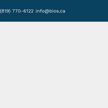
(819) 770-6122
info@bios.ca
ssion
identialité